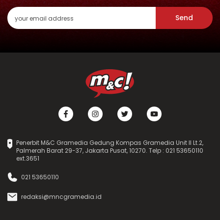
Send
Penerbit M&C Gramedia Gedung Kompas Gramedia Unit II Lt.2,
Palmerah Barat 29-37, Jakarta Pusat, 10270. Telp : 021 53650110
ext.3651
021 53650110
redaksi@mncgramedia.id