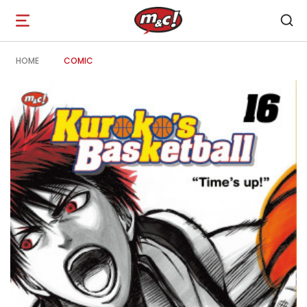
Open
navigation
HOME
COMIC