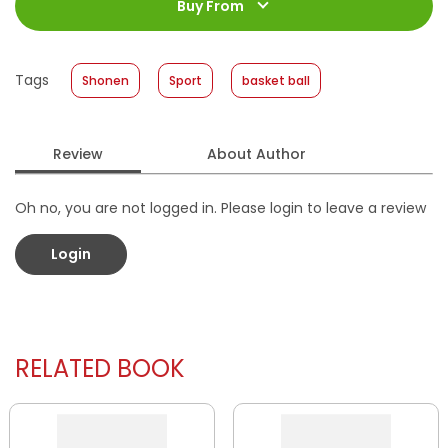
Jumlah Halaman
:
Buy From
192 halaman
Size
:
11,2 x 17,6
Published Date
:
26 October 2016
Tags
Shonen
Sport
basket ball
Format
:
Hardcover
Review
About Author
Oh no, you are not logged in. Please login to leave a review
Login
RELATED BOOK