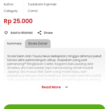
Author
:
Tadatoshi Fujimaki
Category
:
Comic
Rp 25.000
Add to Wishlist
Share
Summary
Books Detail
Score Seirin dan Touou terus berkejaran, hingga akhirnya peluit
tanda akhir pertandingan ditiup. Siapakah yang jadi
pemenang?! Ringkasan Cerita: Kagami baru pulang dari
Amerika, dia hobi basket, tapi memandang remeh basket
Jepang. Dia masuk SMA Seirin yang masih baru, dan
bergabung dengan klub basketnya. Dia kaget saat tahu salah
satu anggota ?Miracle Generation?, tim tertangguh di Jepang,
satu klub dengannya. Namanya Kuroko, kecil dan sangat tak
Read More
menarik perhatian! Bersama Kuroko, dia menjajal kemampuan
klub-klub basket sekolah lainnya. Tujuannya adalah
mengalahkan semua anggota Miracle Generation yang
terpencar-pencar di banyak SMA!
ISBN
:
978-602-428-076-5