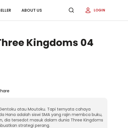
ELLER
ABOUT US
LOGIN
 Three Kingdoms 04
Share
i Gentoku atau Moutoku. Tapi ternyata cahaya
 Hana adalah siswi SMA yang rajin membca buku,
n, dia tersedot masuk dalam dunia Three Kingdoms
uatkan strategi perang.