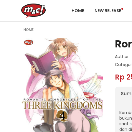
HOME
NEW RELEASE
HOME
Rom
Author
Categor
Rp 2
Sum
Kemba
bukun
saat 
dan d