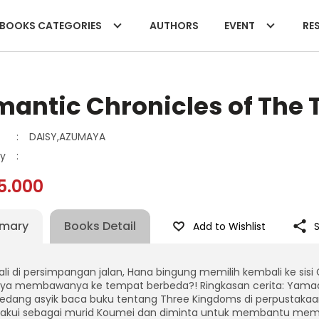
BOOKS CATEGORIES
AUTHORS
EVENT
RES
antic Chronicles of The
:
DAISY,AZUMAYA
y
:
5.000
mary
Books Detail
Add to Wishlist
li di persimpangan jalan, Hana bingung memilih kembali ke sis
ya membawanya ke tempat berbeda?! Ringkasan cerita: Yamada
sedang asyik baca buku tentang Three Kingdoms di perpustakaa
iakui sebagai murid Koumei dan diminta untuk membantu memb