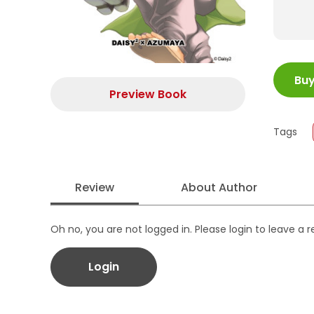
ISBN
Bu
Juml
Preview Book
Size
Publi
Tags
Form
Review
About Author
Oh no, you are not logged in. Please login to leave a 
Login