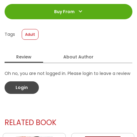
ISBN
:
978-623-03-2008-8
Jumlah Halaman
:
Buy From
200 halaman
Size
:
13 x 18
Published Date
:
10 June 2026
Tags
Adult
Format
:
Softcover
Review
About Author
Oh no, you are not logged in. Please login to leave a review
Login
RELATED BOOK