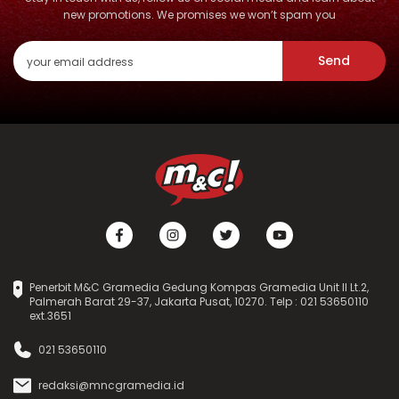
new promotions. We promises we won’t spam you
Send
Penerbit M&C Gramedia Gedung Kompas Gramedia Unit II Lt.2,
Palmerah Barat 29-37, Jakarta Pusat, 10270. Telp : 021 53650110
ext.3651
021 53650110
redaksi@mncgramedia.id