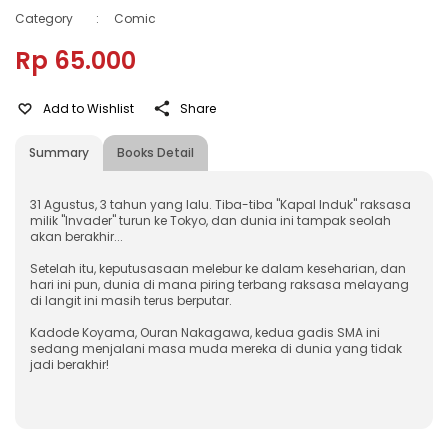
Category
:
Comic
Rp 65.000
Add to Wishlist
Share
Summary
Books Detail
31 Agustus, 3 tahun yang lalu. Tiba-tiba "Kapal Induk" raksasa
milik "Invader" turun ke Tokyo, dan dunia ini tampak seolah
akan berakhir...
Setelah itu, keputusasaan melebur ke dalam keseharian, dan
hari ini pun, dunia di mana piring terbang raksasa melayang
di langit ini masih terus berputar.
Kadode Koyama, Ouran Nakagawa, kedua gadis SMA ini
sedang menjalani masa muda mereka di dunia yang tidak
jadi berakhir!