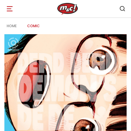
Open
navigation
HOME
COMIC