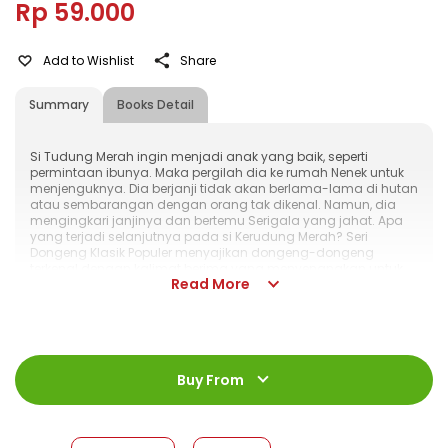
Rp 59.000
Add to Wishlist
Share
Summary
Books Detail
Si Tudung Merah ingin menjadi anak yang baik, seperti
permintaan ibunya. Maka pergilah dia ke rumah Nenek untuk
menjenguknya. Dia berjanji tidak akan berlama-lama di hutan
atau sembarangan dengan orang tak dikenal. Namun, dia
mengingkari janjinya dan bertemu Serigala yang jahat. Apa
yang terjadi selanjutnya pada si Kerudung Merah? Seri
Dongeng Klasik Populer menyajikan dongeng-dongeng
terkenal dengan kalimat berima yang menyenangkan untuk
Read More
dibaca setiap waktu maupun sebagai pengantar tidur.
Disertai ilustrasi yang ekspresif, buku ini dapat menjadi
kesukaan si kecil.
ISBN
:
978-623-03-1747-7
Jumlah Halaman
:
Buy From
32 halaman
Size
:
21 x 28
Published Date
:
23 July 2025