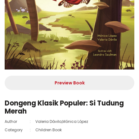
Preview Book
Dongeng Klasik Populer: Si Tudung
Merah
Author
:
Valeria Dávila,Mónica López
Category
:
Children Book