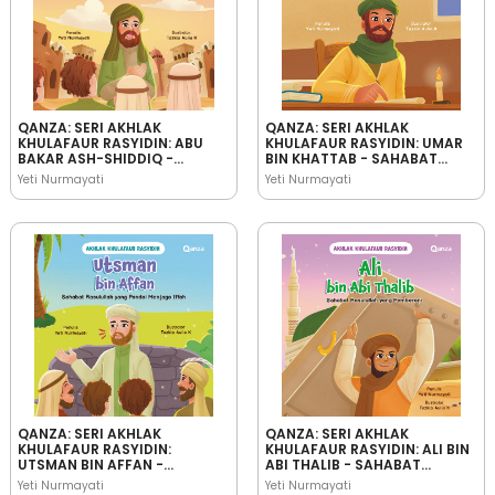
QANZA: SERI AKHLAK
QANZA: SERI AKHLAK
KHULAFAUR RASYIDIN: ABU
KHULAFAUR RASYIDIN: UMAR
BAKAR ASH-SHIDDIQ -
BIN KHATTAB - SAHABAT
SAHABAT RASULULLAH YANG
RASULULLAH YANG
Yeti Nurmayati
Yeti Nurmayati
JUJUR
BIJAKSANA
QANZA: SERI AKHLAK
QANZA: SERI AKHLAK
KHULAFAUR RASYIDIN:
KHULAFAUR RASYIDIN: ALI BIN
UTSMAN BIN AFFAN -
ABI THALIB - SAHABAT
SAHABAT RASULULLAH YANG
RASULULLAH YANG
Yeti Nurmayati
Yeti Nurmayati