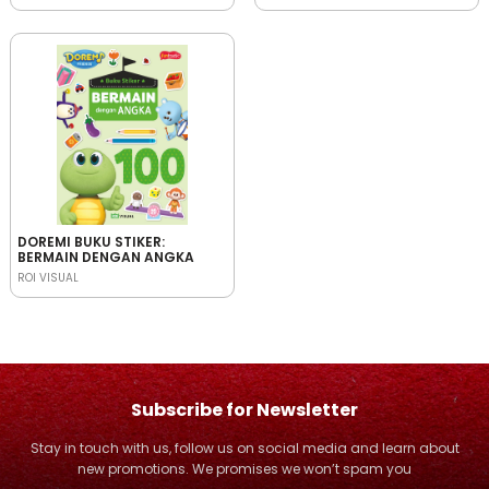
PANDAI MENJAGA IFFAH
PEMBERANI
DOREMI BUKU STIKER:
BERMAIN DENGAN ANGKA
ROI VISUAL
Subscribe for Newsletter
Stay in touch with us, follow us on social media and learn about
new promotions. We promises we won’t spam you