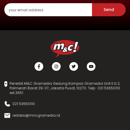
Send
Penerbit M&C Gramedia Gedung Kompas Gramedia Unit II Lt.2,
Palmerah Barat 29-37, Jakarta Pusat, 10270. Telp : 021 53650110
ext.3651
021 53650110
redaksi@mncgramedia.id