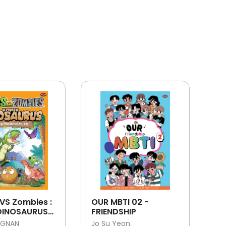
VS Zombies :
OUR MBTI 02 -
DINOSAURUS :
FRIENDSHIP
G
NGNAN
Jo Su Yeon