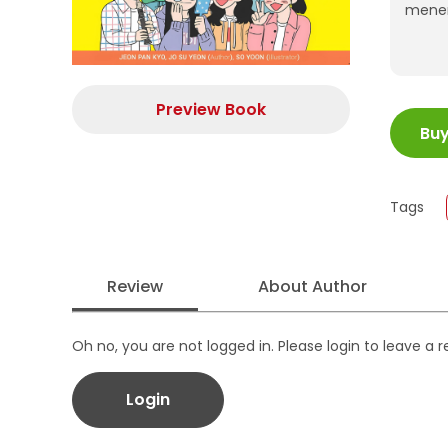
menem
Preview Book
ISBN
Bu
Juml
Size
Publi
Tags
Form
Review
About Author
Oh no, you are not logged in. Please login to leave a 
Login