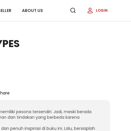
ELLER
ABOUT US
LOGIN
YPES
Share
memiliki pesona tersendiri. Jadi, meski berada
ran dan tindakan yang berbeda karena
n penuh inspirasi di buku ini. Lalu, bersiaplah