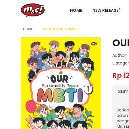
HOME
NEW RELEASE
HOME
EDUCATION COMICS
OUR
Author
Categor
Rp 1
Sum
Setiap
dalam
penga
Mari k