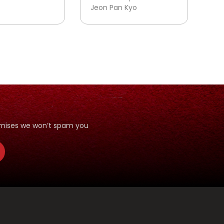
URUS NO. K23
Jeon Pan Kyo
romises we won’t spam you