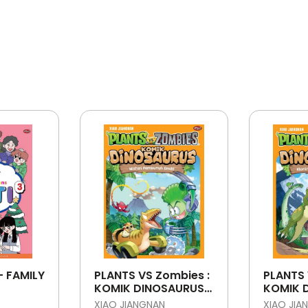
- FAMILY
PLANTS VS Zombies :
PLANTS 
KOMIK DINOSAURUS :
KOMIK 
MISTERI PEMBUNUH
KLONIN
XIAO JIANGNAN
XIAO JIA