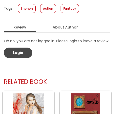
Published Date
:
13 August 2025
Tags
Shonen
Action
Fantasy
Format
:
Softcover
Review
About Author
Oh no, you are not logged in. Please login to leave a review
Login
RELATED BOOK