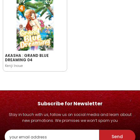
AKASHA : GRAND BLUE
DREAMING 04
Kenji Inoue
Subscribe for Newsletter
Stay in touch with us, follow us on social media and learn about
new promotions. We promises we won’t spam you
Send