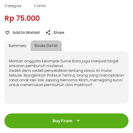
Category
:
Comic
Rp 75.000
Add to Wishlist
Share
Summary
Books Detail
Mantan anggota Kelompok Survei Bora juga menjadi target
sasaran pembunuh misterius.
Sedikit demi sedikit penyelidikan tentang kasus ini mulai
terkuak. Mungkinkah Profesor Tenma, orang yang menciptakan
robot anak laki-laki Jepang bernama Atom, memegang kunci
untuk menemukan pembunuh dan motifnya?
ISBN
:
978-623-03-1729-3
Jumlah Halaman
:
Buy From
198 halaman
Size
:
13 x 18