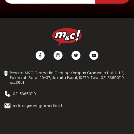
Penerbit M&C Gramedia Gedung Kompas Gramedia Unit II Lt.2,
Palmerah Barat 29-37, Jakarta Pusat, 10270. Telp : 021 53650110
ext.3651
021 53650110
redaksi@mncgramedia.id