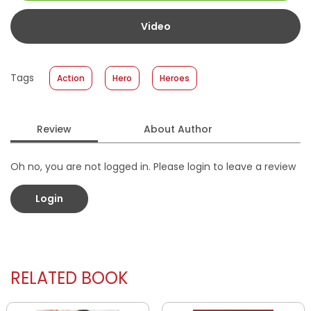
Size
:
11,4 x 17,2
Published Date
:
28 May 2025
Video
Format
:
Softcover
Tags
Action
Hero
Heroes
Review
About Author
Oh no, you are not logged in. Please login to leave a review
Login
RELATED BOOK