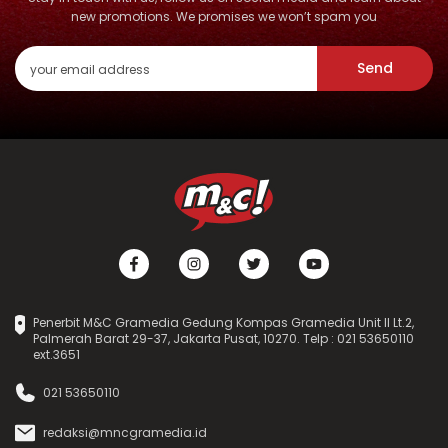
new promotions. We promises we won’t spam you
Send
Penerbit M&C Gramedia Gedung Kompas Gramedia Unit II Lt.2,
Palmerah Barat 29-37, Jakarta Pusat, 10270. Telp : 021 53650110
ext.3651
021 53650110
redaksi@mncgramedia.id