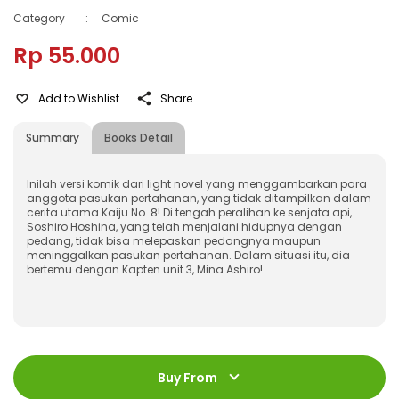
Category
:
Comic
Rp 55.000
Add to Wishlist
Share
Summary
Books Detail
Inilah versi komik dari light novel yang menggambarkan para
anggota pasukan pertahanan, yang tidak ditampilkan dalam
cerita utama Kaiju No. 8! Di tengah peralihan ke senjata api,
Soshiro Hoshina, yang telah menjalani hidupnya dengan
pedang, tidak bisa melepaskan pedangnya maupun
meninggalkan pasukan pertahanan. Dalam situasi itu, dia
bertemu dengan Kapten unit 3, Mina Ashiro!
ISBN
:
978-623-03-1678-4
Jumlah Halaman
:
Buy From
208 halaman