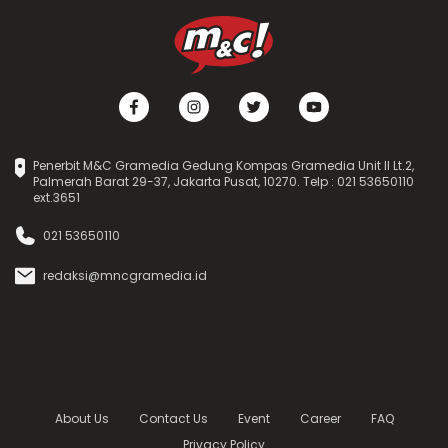
Penerbit M&C Gramedia Gedung Kompas Gramedia Unit II Lt.2,
Palmerah Barat 29-37, Jakarta Pusat, 10270. Telp : 021 53650110
ext.3651
021 53650110
redaksi@mncgramedia.id
About Us
Contact Us
Event
Career
FAQ
Privacy Policy