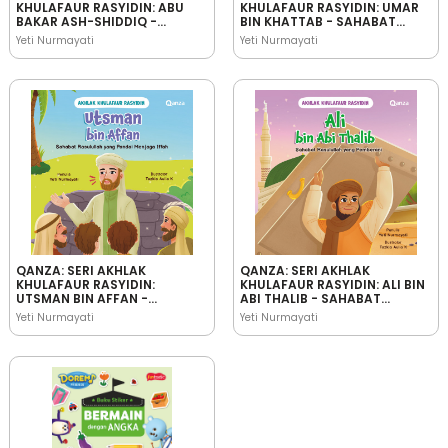
KHULAFAUR RASYIDIN: ABU
KHULAFAUR RASYIDIN: UMAR
BAKAR ASH-SHIDDIQ -
BIN KHATTAB - SAHABAT
SAHABAT RASULULLAH YANG
RASULULLAH YANG
Yeti Nurmayati
Yeti Nurmayati
JUJUR
BIJAKSANA
QANZA: SERI AKHLAK
QANZA: SERI AKHLAK
KHULAFAUR RASYIDIN:
KHULAFAUR RASYIDIN: ALI BIN
UTSMAN BIN AFFAN -
ABI THALIB - SAHABAT
SAHABAT RASULULLAH YANG
RASULULLAH YANG
Yeti Nurmayati
Yeti Nurmayati
PANDAI MENJAGA IFFAH
PEMBERANI