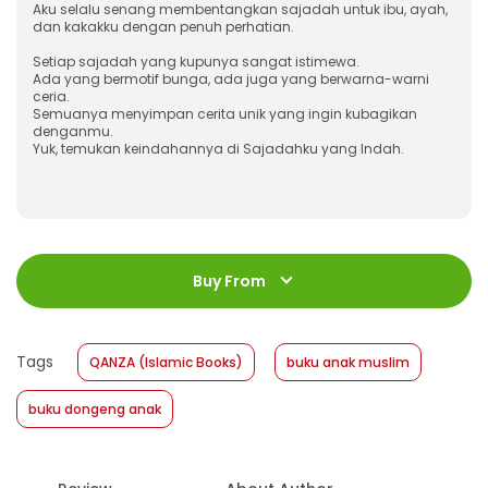
Aku selalu senang membentangkan sajadah untuk ibu, ayah,
dan kakakku dengan penuh perhatian.
Setiap sajadah yang kupunya sangat istimewa.
Ada yang bermotif bunga, ada juga yang berwarna-warni
ceria.
Semuanya menyimpan cerita unik yang ingin kubagikan
denganmu.
Yuk, temukan keindahannya di Sajadahku yang Indah.
ISBN
:
9786230316326
Jumlah Halaman
:
Buy From
32 halaman
Size
:
24 x 22
Published Date
:
19 February 2025
Tags
QANZA (Islamic Books)
buku anak muslim
Format
:
Softcover
buku dongeng anak