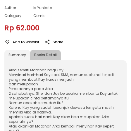
Author
:
Is Yuniarto
Category
:
Comic
Rp 62.000
Add to Wishlist
Share
Summary
Books Detail
Arka seperti Matahari bagi Kay.
Menyinari hari-hari Kay saat SMA, namun suatu hal terjadi
yang membuat Kay harus menjauhi
dan melupakan
Perasaannya pada Arka.
2 sahabatnya, Shei dan Joy berusaha membantu Kay untuk
melupakan cinta pertamanya itu.
Namun apakah semudah itu?
Karena Kay yang sudah beranjak dewasa ternyata masih
memliki Arka di hatinya.
Apakah suatu hari nanti Kay akan bisa melupakan Arka
sepenuhnya?
Atau akankah Matahari Arka kembali menyinari Kay seperti
dulu?