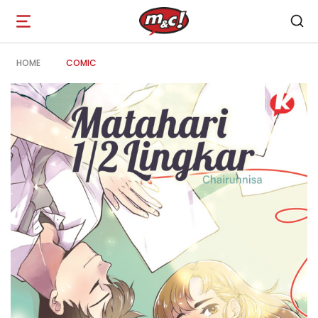
Open
navigation
HOME
COMIC