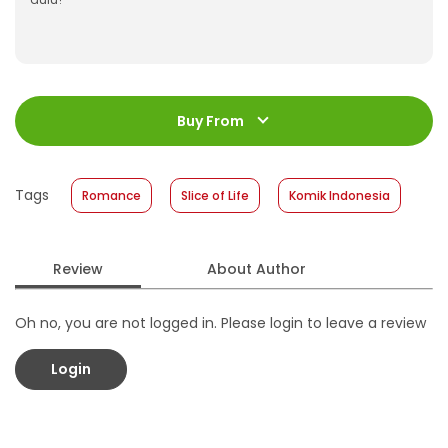
ISBN
:
978-623-03-1142-0
Jumlah Halaman
:
Buy From
120 halaman
Size
:
13,2 cm x 20 cm
Published Date
:
08 May 2024
Tags
Romance
Slice of Life
Komik Indonesia
Format
:
Softcover
Review
About Author
Oh no, you are not logged in. Please login to leave a review
Login