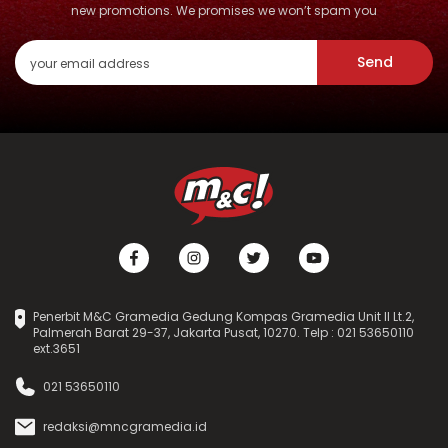
new promotions. We promises we won’t spam you
Send
Penerbit M&C Gramedia Gedung Kompas Gramedia Unit II Lt.2,
Palmerah Barat 29-37, Jakarta Pusat, 10270. Telp : 021 53650110
ext.3651
021 53650110
redaksi@mncgramedia.id