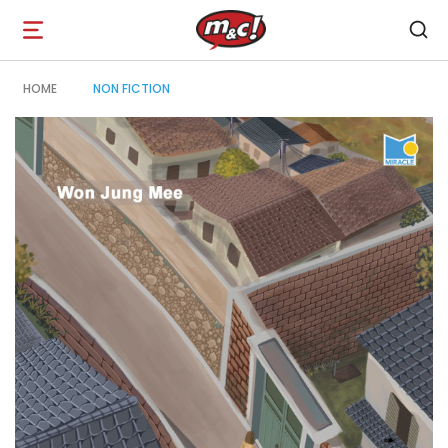
Open
navigation
HOME
NON FICTION