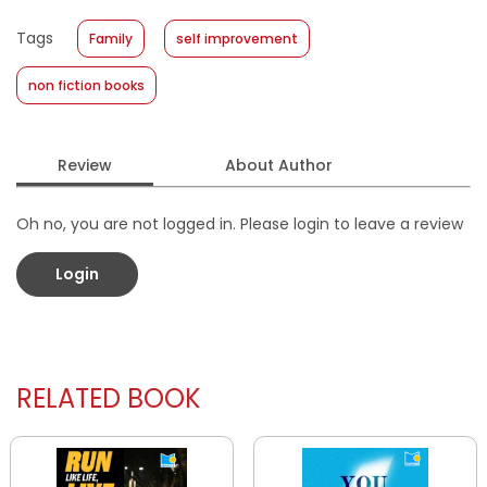
Published Date
:
26 June 2024
Tags
Family
self improvement
Format
:
Softcover
non fiction books
Review
About Author
Oh no, you are not logged in. Please login to leave a review
Login
RELATED BOOK