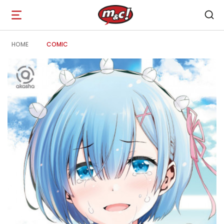
Open
navigation
HOME
COMIC