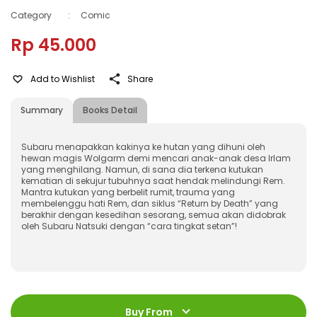
Category
:
Comic
Rp 45.000
Add to Wishlist
Share
Summary
Books Detail
Subaru menapakkan kakinya ke hutan yang dihuni oleh
hewan magis Wolgarm demi mencari anak-anak desa Irlam
yang menghilang. Namun, di sana dia terkena kutukan
kematian di sekujur tubuhnya saat hendak melindungi Rem.
Mantra kutukan yang berbelit rumit, trauma yang
membelenggu hati Rem, dan siklus “Return by Death” yang
berakhir dengan kesedihan sesorang, semua akan didobrak
oleh Subaru Natsuki dengan “cara tingkat setan”!
ISBN
:
978-623-03-0606-8
Jumlah Halaman
:
Buy From
216 halaman