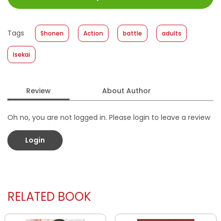
Size
:
13 x 18
Published Date
:
29 December 2021
Tags
Shonen
Action
battle
adults
Format
:
Softcover
Isekai
Review
About Author
Oh no, you are not logged in. Please login to leave a review
Login
RELATED BOOK