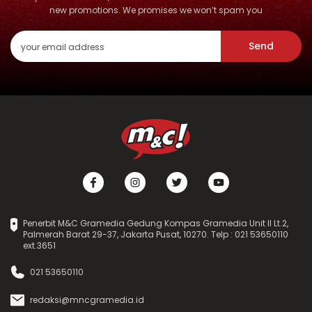
new promotions. We promises we won’t spam you
Send
Penerbit M&C Gramedia Gedung Kompas Gramedia Unit II Lt.2,
Palmerah Barat 29-37, Jakarta Pusat, 10270. Telp : 021 53650110
ext.3651
021 53650110
redaksi@mncgramedia.id