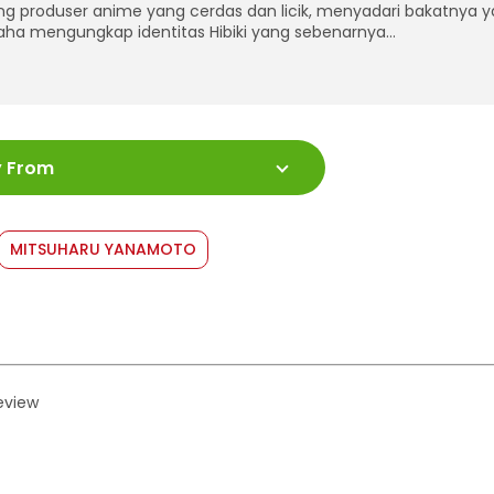
ng produser anime yang cerdas dan licik, menyadari bakatnya y
aha mengungkap identitas Hibiki yang sebenarnya…
:
978-623-03-0274-9
y From
ah Halaman
:
192 halaman
:
13 x 18
shed Date
:
21 April 2021
MITSUHARU YANAMOTO
at
:
Softcover
review