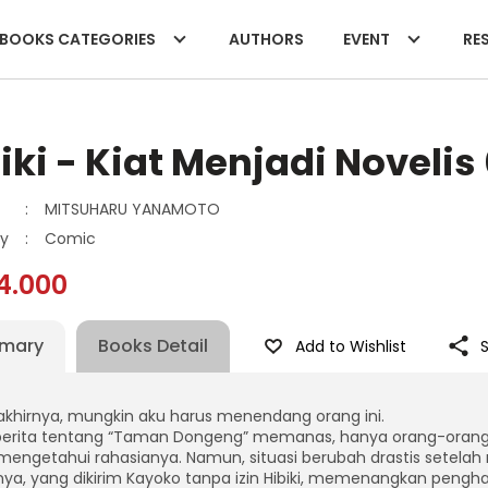
BOOKS CATEGORIES
AUTHORS
EVENT
RES
iki - Kiat Menjadi Novelis
:
MITSUHARU YANAMOTO
y
:
Comic
4.000
mary
Books Detail
Add to Wishlist
akhirnya, mungkin aku harus menendang orang ini.
berita tentang “Taman Dongeng” memanas, hanya orang-orang di
mengetahui rahasianya. Namun, situasi berubah drastis setelah 
nya, yang dikirim Kayoko tanpa izin Hibiki, memenangkan pengha