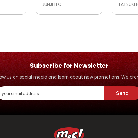
VISIONS
JUNJI ITO
TATSUKI 
Subscribe for Newsletter
ollow us on social media and learn about new promotions. We p
Send