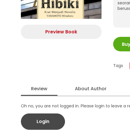
seora
berus
Preview Book
ISBN
Bu
Juml
Size
Publi
Tags
Form
Review
About Author
Oh no, you are not logged in. Please login to leave a 
Login