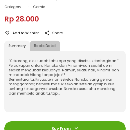
Category
:
Comic
Rp 28.000
Add to Wishlist
Share
Summary
Books Detail
“Sekarang, aku sudah tahu apa yang disebut kebahagiaan.”
Percakapan antara Nanoka dan Minami-san sedikit demi
sedikit mengubah keduanya. Namun, suatu hari, Minami-san
mendadak hilang tanpa jejak!?
Sementara itu, Kiryuu, teman sekelas Nanoka yang gemar
menggambar, berhenti masuk sekolah setelah gosip buruk
tentang keluarganya tersebar. Nanoka berusaha menolong
dan membela anak itu, tapi…
ISBN
:
978-623-03-0196-4
Jumlah Halaman
:
Buy From
176 halaman