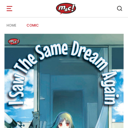
Open
navigation
HOME
COMIC