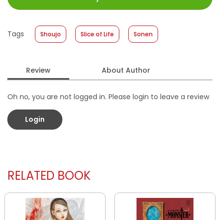
Size
:
11,4 x 17,2
Published Date
:
26 August 2020
Tags
Shoujo
Slice of Life
Sonen
Format
:
Softcover
Review
About Author
Oh no, you are not logged in. Please login to leave a review
Login
RELATED BOOK