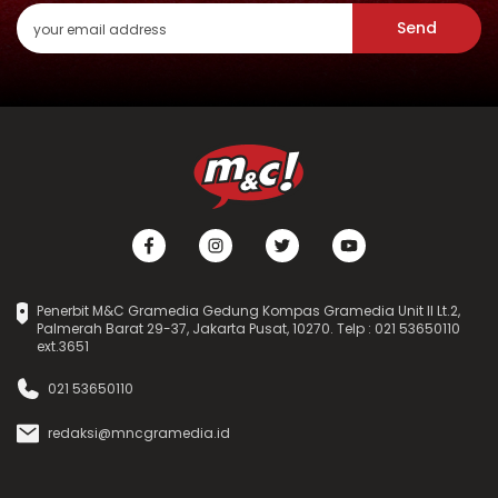
Send
Penerbit M&C Gramedia Gedung Kompas Gramedia Unit II Lt.2,
Palmerah Barat 29-37, Jakarta Pusat, 10270. Telp : 021 53650110
ext.3651
021 53650110
redaksi@mncgramedia.id