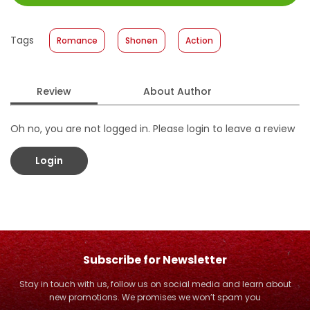
Size
:
11,4 x 17,2
Published Date
:
19 June 2019
Tags
Romance
Shonen
Action
Format
:
Hardcover
Review
About Author
Oh no, you are not logged in. Please login to leave a review
Login
Subscribe for Newsletter
Stay in touch with us, follow us on social media and learn about
new promotions. We promises we won’t spam you