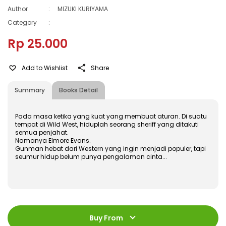
Author
:
MIZUKI KURIYAMA
Category
:
Rp 25.000
Add to Wishlist
Share
Summary
Books Detail
Pada masa ketika yang kuat yang membuat aturan. Di suatu
tempat di Wild West, hiduplah seorang sheriff yang ditakuti
semua penjahat.
Namanya Elmore Evans.
Gunman hebat dari Western yang ingin menjadi populer, tapi
seumur hidup belum punya pengalaman cinta...
ISBN
:
978-602-480-549-4
Jumlah Halaman
:
Buy From
192 halaman