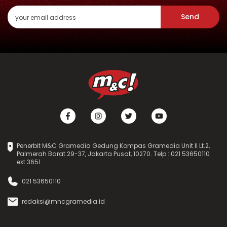
Send
Penerbit M&C Gramedia Gedung Kompas Gramedia Unit II Lt.2,
Palmerah Barat 29-37, Jakarta Pusat, 10270. Telp : 021 53650110
ext.3651
021 53650110
redaksi@mncgramedia.id