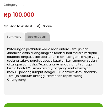
Category
:
Rp 100.000
Add to Wishlist
Share
Summary
Books Detail
Pertarungan perebutan kekuasaan antara Temujin dan
Jamukha akan dilangsungkan tepat di hari mereka menjadi
saudara angkat beberapa tahun silam. Dengan Temujin yang
sedang terluka parah, dapat dikatakan kemenangan sudah
di tangan Jamukha. Tetapi, apa kehendak langit sungguh
bisa dibantah? Sementara itu, Longzang mulai berlayar
menuju padang rumput Mongol. Tujuannya? Memusnahkan
Temujin sebelum direnggut kematian seperti Wang
Chongyang!
ISBN
:
978-602-480-410-7