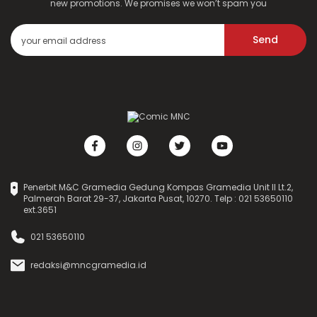
new promotions. We promises we won’t spam you
Send
Penerbit M&C Gramedia Gedung Kompas Gramedia Unit II Lt.2,
Palmerah Barat 29-37, Jakarta Pusat, 10270. Telp : 021 53650110
ext.3651
021 53650110
redaksi@mncgramedia.id